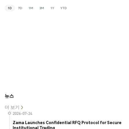
1D
7D
1M
3M
1Y
YTD
뉴스
더 보기
2026-07-24
Zama Launches Confidential RFQ Protocol for Secure
Institutional Trading