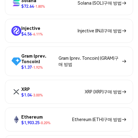
Solana
Solana (SOL)구매 방법
$72.64
-1.80%
Injective
Injective (INJ)구매 방법
$4.56
-6.11%
Gram (prev.
Gram (prev. Toncoin) (GRAM)구
Toncoin)
매 방법
$1.37
-1.92%
XRP
XRP (XRP)구매 방법
$1.04
-3.00%
Ethereum
Ethereum (ETH)구매 방법
$1,903.25
-0.20%