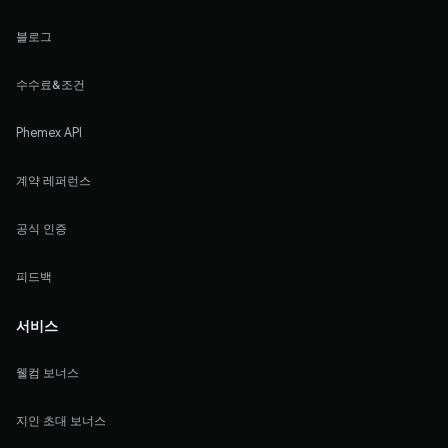
블로그
수수료&조건
Phemex API
계약 레퍼런스
공식 인증
피드백
서비스
웰컴 보너스
지인 초대 보너스