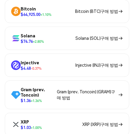
Bitcoin
Bitcoin (BTC)구매 방법
$64,925.00
+1.10%
Solana
Solana (SOL)구매 방법
$74.76
+2.80%
Injective
Injective (INJ)구매 방법
$4.48
-0.37%
Gram (prev.
Gram (prev. Toncoin) (GRAM)구
Toncoin)
매 방법
$1.36
+1.36%
XRP
XRP (XRP)구매 방법
$1.03
+1.00%