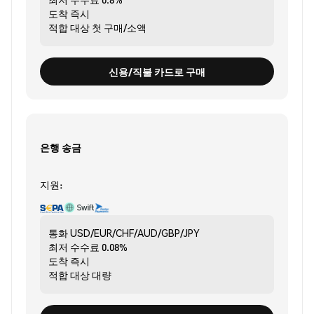
도착
즉시
적합 대상
첫 구매/소액
신용/직불 카드로 구매
은행 송금
지원:
통화
USD/EUR/CHF/AUD/GBP/JPY
최저 수수료
0.08%
도착
즉시
적합 대상
대량