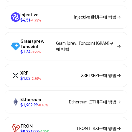
Injective
Injective (INJ)구매 방법
$4.51
-4.95%
Gram (prev.
Gram (prev. Toncoin) (GRAM)구
Toncoin)
매 방법
$1.34
-3.95%
XRP
XRP (XRP)구매 방법
$1.03
-2.30%
Ethereum
Ethereum (ETH)구매 방법
$1,902.99
-0.40%
TRON
TRON (TRX)구매 방법
$0.326738
+0.30%