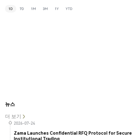
1D
7D
1M
3M
1Y
YTD
뉴스
더 보기
2026-07-24
Zama Launches Confidential RFQ Protocol for Secure
Institutional Trading