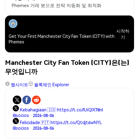
Phemex 거래 봇으로 전략 자동화 및 최적화
시작하
Get Your First Manchester City Fan Token (CITY) with
기
Phemex
Manchester City Fan Token (CITY)은(는)
무엇입니까
웹사이트
블록체인 Explorer
Kebahagiaan 🇮🇩 https://t.co/lUiQlX78nI
@socios · 2026-08-06
Felicidade 🇵🇹 https://t.co/Qtdjt6wNYL
@socios · 2026-08-06