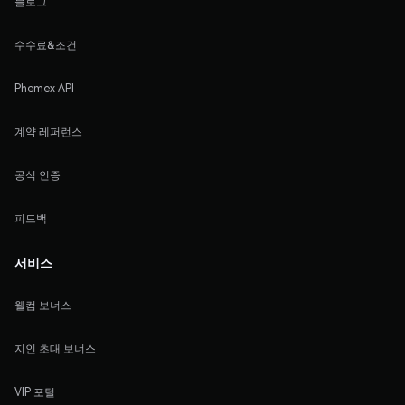
블로그
수수료&조건
Phemex API
계약 레퍼런스
공식 인증
피드백
서비스
웰컴 보너스
지인 초대 보너스
VIP 포털