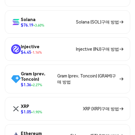
Solana
Solana (SOL)구매 방법
$76.19
+3.60%
Injective
Injective (INJ)구매 방법
$4.45
-1.16%
Gram (prev.
Gram (prev. Toncoin) (GRAM)구
Toncoin)
매 방법
$1.36
+2.27%
XRP
XRP (XRP)구매 방법
$1.05
+1.90%
Ethereum