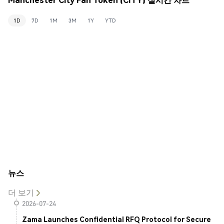
1D
7D
1M
3M
1Y
YTD
뉴스
더 보기
2026-07-24
Zama Launches Confidential RFQ Protocol for Secure