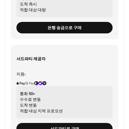
도착
즉시
적합 대상
대량
은행 송금으로 구매
서드파티 제공자
지원:
통화
50+
수수료
변동
도착
변동
적합 대상
지역 프로모션
서드파티로 구매