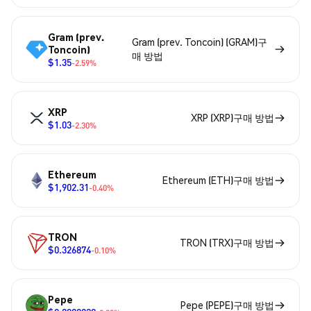
Gram (prev.
Gram (prev. Toncoin) (GRAM)구
Toncoin)
매 방법
$1.35
-2.59%
XRP
XRP (XRP)구매 방법
$1.03
-2.30%
Ethereum
Ethereum (ETH)구매 방법
$1,902.31
-0.40%
TRON
TRON (TRX)구매 방법
$0.326874
-0.10%
Pepe
Pepe (PEPE)구매 방법