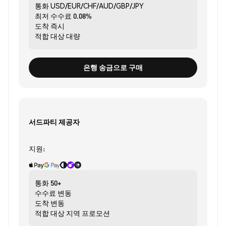
통화
USD/EUR/CHF/AUD/GBP/JPY
최저 수수료
0.08%
도착
즉시
적합 대상
대량
은행 송금으로 구매
서드파티 제공자
지원:
통화
50+
수수료
변동
도착
변동
적합 대상
지역 프로모션