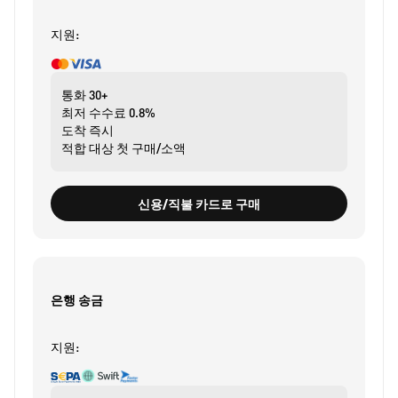
지원:
통화
30+
최저 수수료
0.8%
도착
즉시
적합 대상
첫 구매/소액
신용/직불 카드로 구매
은행 송금
지원: