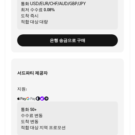
통화
USD/EUR/CHF/AUD/GBP/JPY
최저 수수료
0.08%
도착
즉시
적합 대상
대량
은행 송금으로 구매
서드파티 제공자
지원:
통화
50+
수수료
변동
도착
변동
적합 대상
지역 프로모션