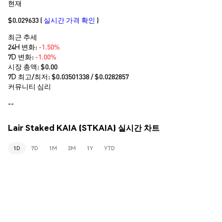
현재
$0.029633
(
실시간 가격 확인
)
최근 추세
24H 변화:
-1.50%
7D 변화:
-1.00%
시장 총액:
$0.00
7D 최고/최저: $
0.03501338
/ $
0.0282857
커뮤니티 심리
--
Lair Staked KAIA (STKAIA) 실시간 차트
1D
7D
1M
3M
1Y
YTD