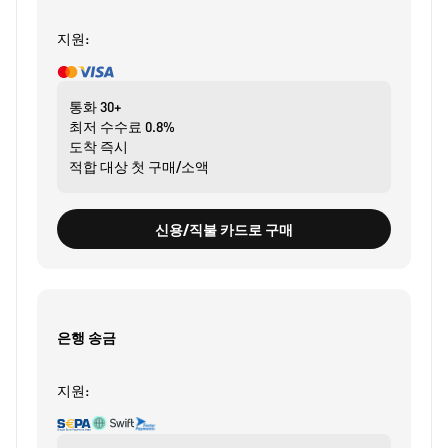
지원:
통화
30+
최저 수수료
0.8%
도착
즉시
적합 대상
첫 구매/소액
신용/직불 카드로 구매
은행 송금
지원: