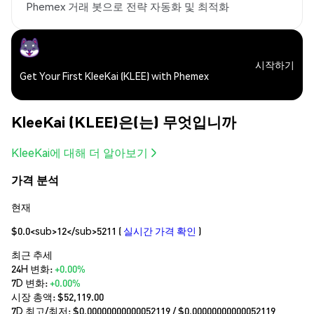
Phemex 거래 봇으로 전략 자동화 및 최적화
시작하기
Get Your First KleeKai (KLEE) with Phemex
KleeKai (KLEE)은(는) 무엇입니까
KleeKai에 대해 더 알아보기
가격 분석
현재
$0.0<sub>12</sub>5211
(
실시간 가격 확인
)
최근 추세
24H 변화:
+0.00%
7D 변화:
+0.00%
시장 총액:
$52,119.00
7D 최고/최저: $
0.00000000000052119
/ $
0.00000000000052119