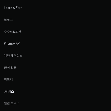
Learn & Earn
블로그
수수료&조건
Phemex API
계약 레퍼런스
공식 인증
피드백
서비스
웰컴 보너스