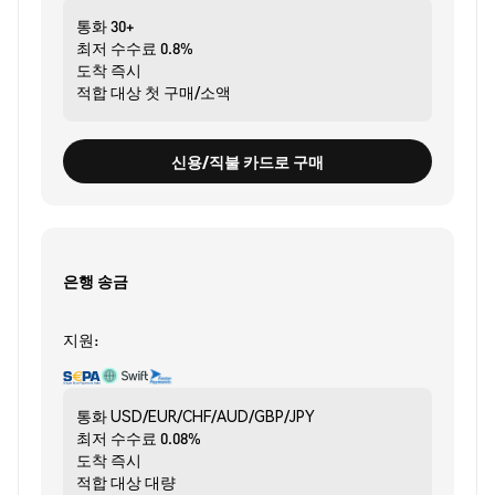
통화
30+
최저 수수료
0.8%
도착
즉시
적합 대상
첫 구매/소액
신용/직불 카드로 구매
은행 송금
지원:
통화
USD/EUR/CHF/AUD/GBP/JPY
최저 수수료
0.08%
도착
즉시
적합 대상
대량