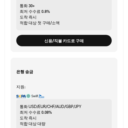
통화
30+
최저 수수료
0.8%
도착
즉시
적합 대상
첫 구매/소액
신용/직불 카드로 구매
은행 송금
지원:
통화
USD/EUR/CHF/AUD/GBP/JPY
최저 수수료
0.08%
도착
즉시
적합 대상
대량