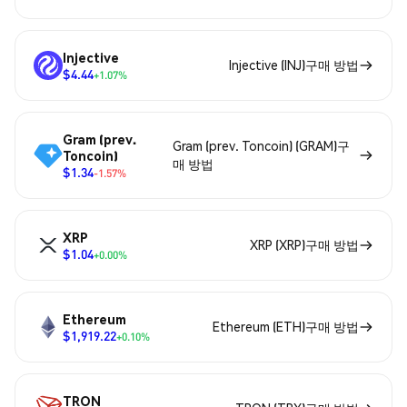
Injective
Injective (INJ)구매 방법
$4.44
+1.07%
Gram (prev.
Gram (prev. Toncoin) (GRAM)구
Toncoin)
매 방법
$1.34
-1.57%
XRP
XRP (XRP)구매 방법
$1.04
+0.00%
Ethereum
Ethereum (ETH)구매 방법
$1,919.22
+0.10%
TRON