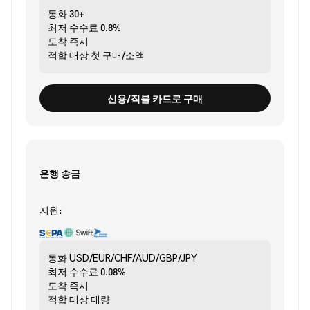
통화
30+
최저 수수료
0.8%
도착
즉시
적합 대상
첫 구매/소액
신용/직불 카드로 구매
은행 송금
지원:
통화
USD/EUR/CHF/AUD/GBP/JPY
최저 수수료
0.08%
도착
즉시
적합 대상
대량