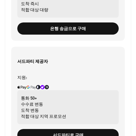
도착
즉시
적합 대상
대량
은행 송금으로 구매
서드파티 제공자
지원:
통화
50+
수수료
변동
도착
변동
적합 대상
지역 프로모션
서드파티로 구매