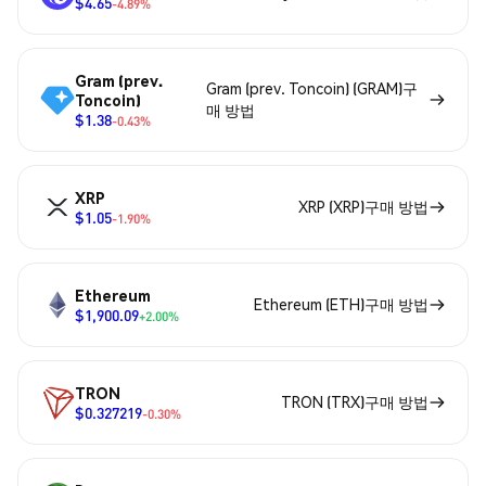
$4.65
-4.89%
Gram (prev.
Gram (prev. Toncoin) (GRAM)구
Toncoin)
매 방법
$1.38
-0.43%
XRP
XRP (XRP)구매 방법
$1.05
-1.90%
Ethereum
Ethereum (ETH)구매 방법
$1,900.09
+2.00%
TRON
TRON (TRX)구매 방법
$0.327219
-0.30%