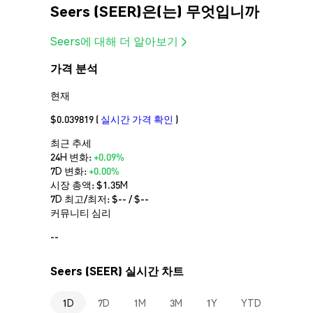
Seers (SEER)은(는) 무엇입니까
Seers에 대해 더 알아보기
가격 분석
현재
$0.039819
(
실시간 가격 확인
)
최근 추세
24H 변화:
+0.09%
7D 변화:
+0.00%
시장 총액:
$1.35M
7D 최고/최저: $
--
/ $
--
커뮤니티 심리
--
Seers (SEER) 실시간 차트
1D
7D
1M
3M
1Y
YTD