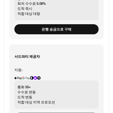
최저 수수료
0.08%
도착
즉시
적합 대상
대량
은행 송금으로 구매
서드파티 제공자
지원:
통화
50+
수수료
변동
도착
변동
적합 대상
지역 프로모션