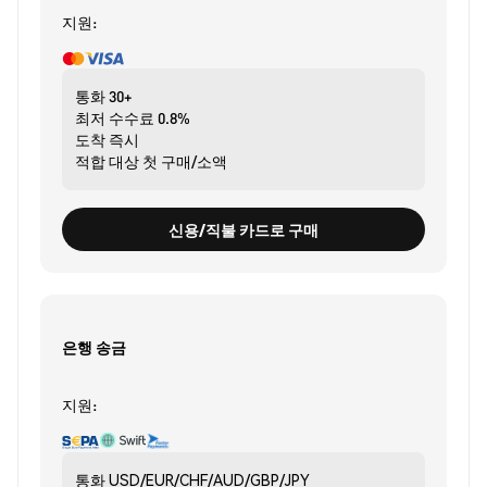
지원:
통화
30+
최저 수수료
0.8%
도착
즉시
적합 대상
첫 구매/소액
신용/직불 카드로 구매
은행 송금
지원:
통화
USD/EUR/CHF/AUD/GBP/JPY