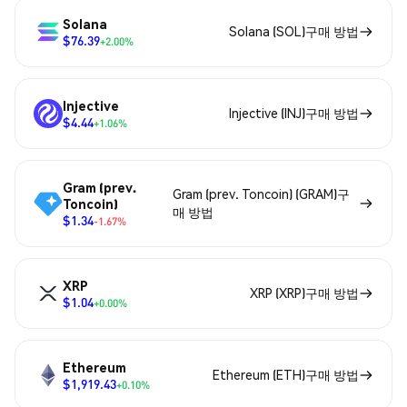
Solana
Solana (SOL)구매 방법
$76.39
+2.00%
Injective
Injective (INJ)구매 방법
$4.44
+1.06%
Gram (prev.
Gram (prev. Toncoin) (GRAM)구
Toncoin)
매 방법
$1.34
-1.67%
XRP
XRP (XRP)구매 방법
$1.04
+0.00%
Ethereum
Ethereum (ETH)구매 방법
$1,919.43
+0.10%