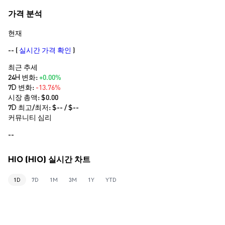
가격 분석
현재
--
(
실시간 가격 확인
)
최근 추세
24H 변화:
+0.00%
7D 변화:
-13.76%
시장 총액:
$0.00
7D 최고/최저: $
--
/ $
--
커뮤니티 심리
--
HIO (HIO) 실시간 차트
1D
7D
1M
3M
1Y
YTD