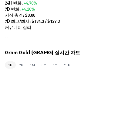
24H 변화:
+4.70%
7D 변화:
+4.20%
시장 총액:
$0.00
7D 최고/최저: $
134.3
/ $
129.3
커뮤니티 심리
--
Gram Gold (GRAMG) 실시간 차트
1D
7D
1M
3M
1Y
YTD