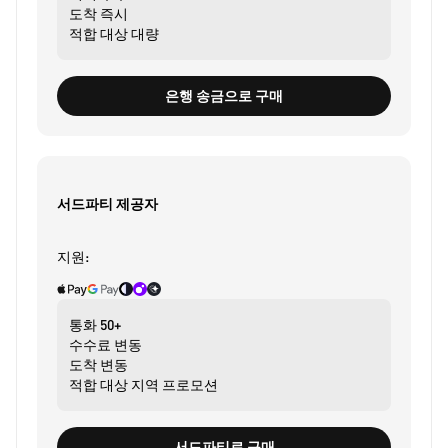
도착
즉시
적합 대상
대량
은행 송금으로 구매
서드파티 제공자
지원:
통화
50+
수수료
변동
도착
변동
적합 대상
지역 프로모션
서드파티로 구매