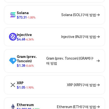
Solana
Solana (SOL)구매 방법
$73.31
-1.00%
Injective
Injective (INJ)구매 방법
$4.68
-4.34%
Gram (prev.
Gram (prev. Toncoin) (GRAM)구
Toncoin)
매 방법
$1.38
-0.64%
XRP
XRP (XRP)구매 방법
$1.05
-1.90%
Ethereum
Ethereum (ETH)구매 방법
$1,902.80