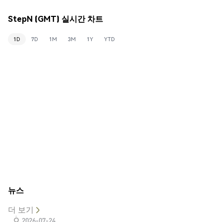
StepN (GMT) 실시간 차트
1D
7D
1M
3M
1Y
YTD
뉴스
더 보기
2026-07-24