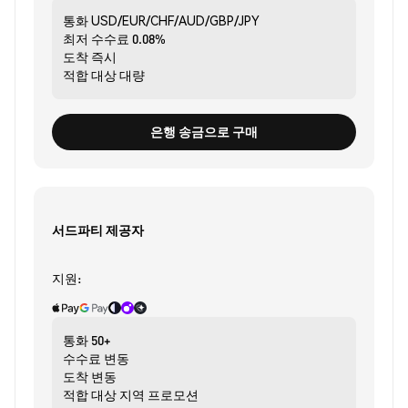
통화
USD/EUR/CHF/AUD/GBP/JPY
최저 수수료
0.08%
도착
즉시
적합 대상
대량
은행 송금으로 구매
서드파티 제공자
지원:
통화
50+
수수료
변동
도착
변동
적합 대상
지역 프로모션