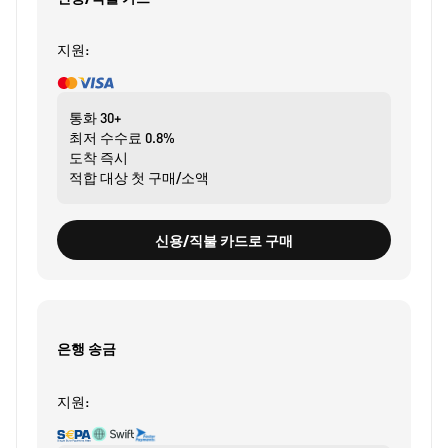
지원:
통화
30+
최저 수수료
0.8%
도착
즉시
적합 대상
첫 구매/소액
신용/직불 카드로 구매
은행 송금
지원: