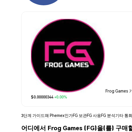
Frog Games
$0.00000344
+0.00%
3단계 가이드
왜 Phemex인가
FG 보관
FG 사용
FG 분석
기타 통
어디에서 Frog Games (FG)을(를) 구