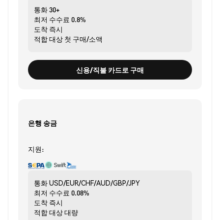
통화
30+
최저 수수료
0.8%
도착
즉시
적합 대상
첫 구매/소액
신용/직불 카드로 구매
은행 송금
지원:
통화
USD/EUR/CHF/AUD/GBP/JPY
최저 수수료
0.08%
도착
즉시
적합 대상
대량