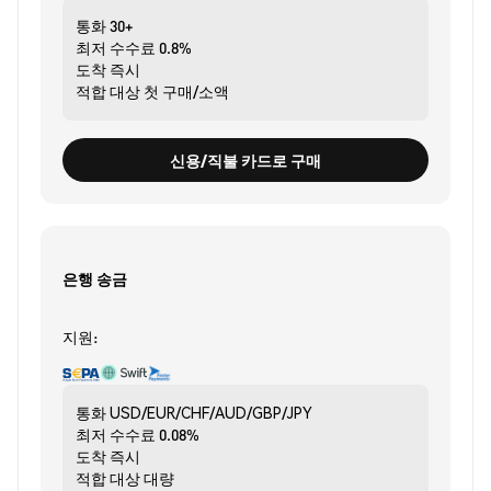
통화
30+
최저 수수료
0.8%
도착
즉시
적합 대상
첫 구매/소액
신용/직불 카드로 구매
은행 송금
지원:
통화
USD/EUR/CHF/AUD/GBP/JPY
최저 수수료
0.08%
도착
즉시
적합 대상
대량