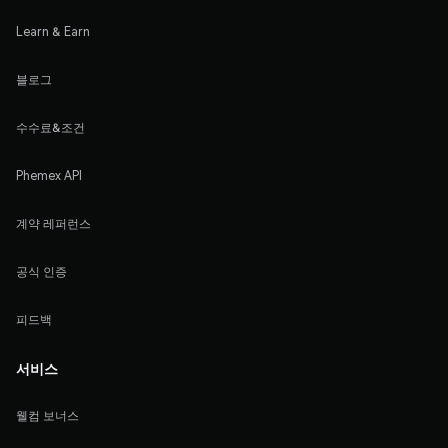
Learn & Earn
블로그
수수료&조건
Phemex API
계약 레퍼런스
공식 인증
피드백
서비스
웰컴 보너스