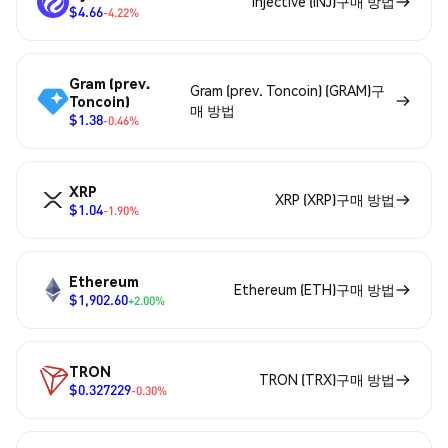
Injective (INJ)구매 방법
$4.66
-4.22%
Gram (prev.
Gram (prev. Toncoin) (GRAM)구
Toncoin)
매 방법
$1.38
-0.46%
XRP
XRP (XRP)구매 방법
$1.04
-1.90%
Ethereum
Ethereum (ETH)구매 방법
$1,902.60
+2.00%
TRON
TRON (TRX)구매 방법
$0.327229
-0.30%