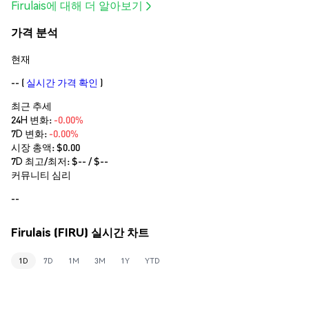
Firulais에 대해 더 알아보기
가격 분석
현재
--
(
실시간 가격 확인
)
최근 추세
24H 변화:
-0.00%
7D 변화:
-0.00%
시장 총액:
$0.00
7D 최고/최저: $
--
/ $
--
커뮤니티 심리
--
Firulais (FIRU) 실시간 차트
1D
7D
1M
3M
1Y
YTD