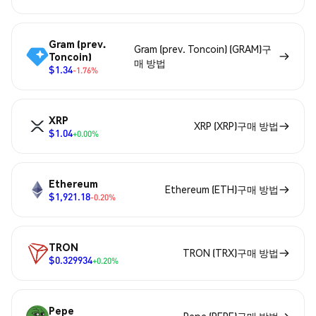
Gram (prev.
Gram (prev. Toncoin) (GRAM)구
Toncoin)
매 방법
$1.34
-1.76%
XRP
XRP (XRP)구매 방법
$1.04
+0.00%
Ethereum
Ethereum (ETH)구매 방법
$1,921.18
-0.20%
TRON
TRON (TRX)구매 방법
$0.329934
+0.20%
Pepe