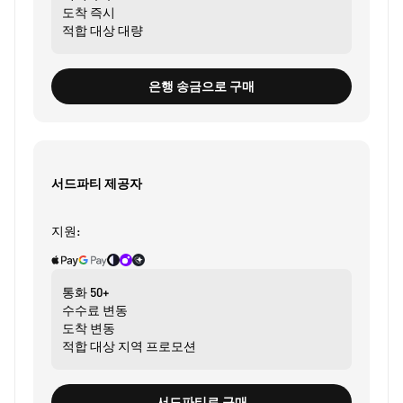
도착
즉시
적합 대상
대량
은행 송금으로 구매
서드파티 제공자
지원:
통화
50+
수수료
변동
도착
변동
적합 대상
지역 프로모션
서드파티로 구매