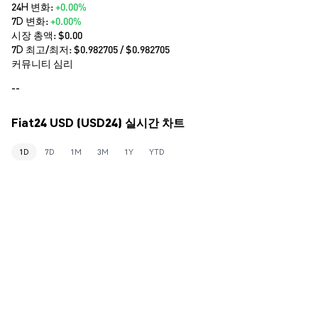
24H 변화:
+0.00%
7D 변화:
+0.00%
시장 총액:
$0.00
7D 최고/최저: $
0.982705
/ $
0.982705
커뮤니티 심리
--
Fiat24 USD (USD24) 실시간 차트
1D
7D
1M
3M
1Y
YTD