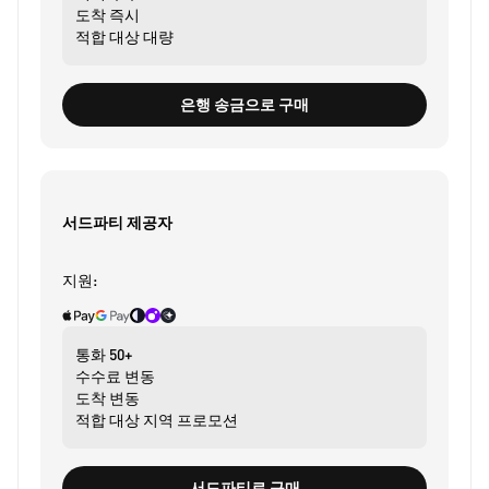
도착
즉시
적합 대상
대량
은행 송금으로 구매
서드파티 제공자
지원:
통화
50+
수수료
변동
도착
변동
적합 대상
지역 프로모션
서드파티로 구매