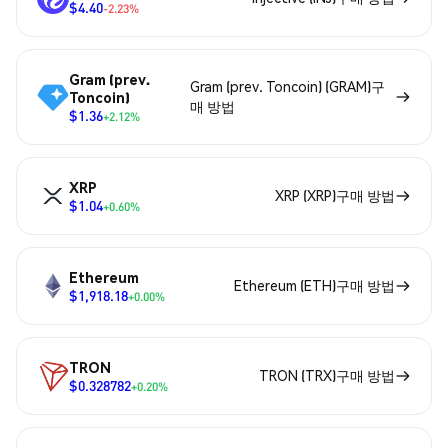
$4.40
-2.23%
Gram (prev.
Gram (prev. Toncoin) (GRAM)구
Toncoin)
매 방법
$1.36
+2.12%
XRP
XRP (XRP)구매 방법
$1.04
+0.60%
Ethereum
Ethereum (ETH)구매 방법
$1,918.18
+0.00%
TRON
TRON (TRX)구매 방법
$0.328782
+0.20%