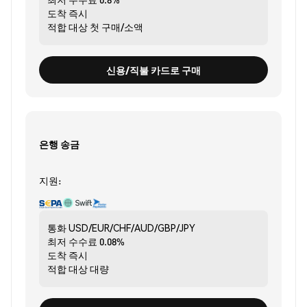
도착
즉시
적합 대상
첫 구매/소액
신용/직불 카드로 구매
은행 송금
지원:
통화
USD/EUR/CHF/AUD/GBP/JPY
최저 수수료
0.08%
도착
즉시
적합 대상
대량