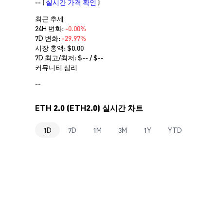
--
(
실시간 가격 확인
)
최근 추세
24H 변화:
-0.00%
7D 변화:
-29.97%
시장 총액:
$0.00
7D 최고/최저: $
--
/ $
--
커뮤니티 심리
--
ETH 2.0 (ETH2.0) 실시간 차트
1D
7D
1M
3M
1Y
YTD