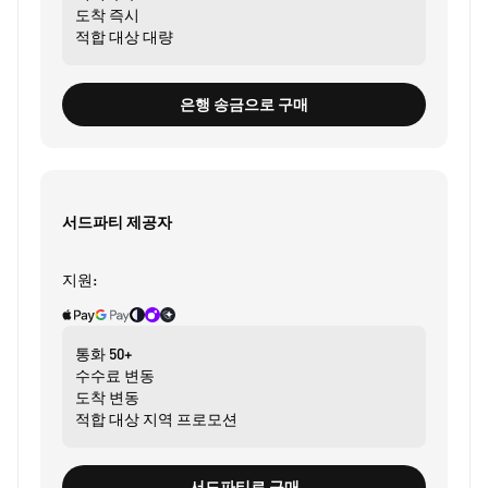
도착
즉시
적합 대상
대량
은행 송금으로 구매
서드파티 제공자
지원:
통화
50+
수수료
변동
도착
변동
적합 대상
지역 프로모션
서드파티로 구매