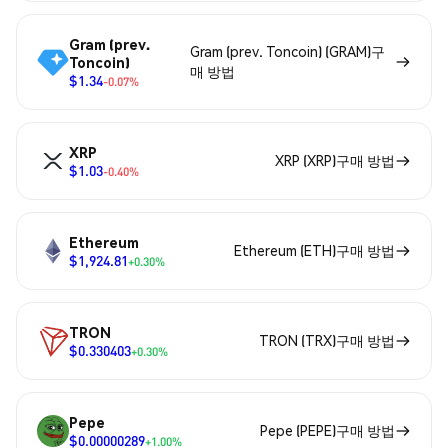
Gram (prev.
Gram (prev. Toncoin) (GRAM)구
Toncoin)
매 방법
$1.34
-0.07%
XRP
XRP (XRP)구매 방법
$1.03
-0.40%
Ethereum
Ethereum (ETH)구매 방법
$1,924.81
+0.30%
TRON
TRON (TRX)구매 방법
$0.330403
+0.30%
Pepe
Pepe (PEPE)구매 방법
$0.00000289
+1.00%