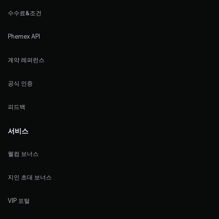
수수료&조건
Phemex API
계약 레퍼런스
공식 인증
피드백
서비스
웰컴 보너스
지인 초대 보너스
VIP 포털