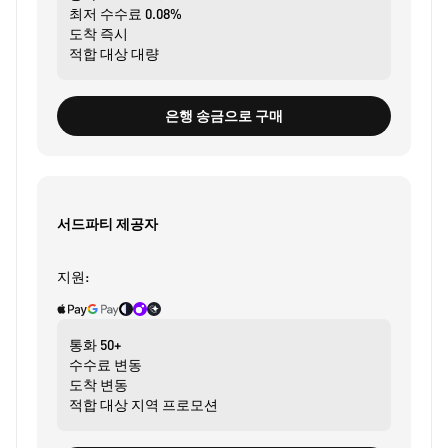
최저 수수료
0.08%
도착
즉시
적합 대상
대량
은행 송금으로 구매
서드파티 제공자
지원:
통화
50+
수수료
변동
도착
변동
적합 대상
지역 프로모션