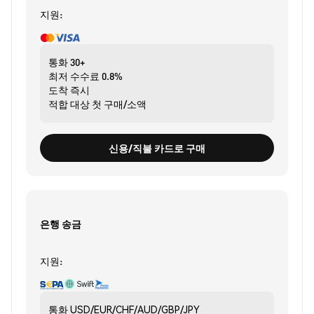
지원:
통화
30+
최저 수수료
0.8%
도착
즉시
적합 대상
첫 구매/소액
신용/직불 카드로 구매
은행 송금
지원:
통화
USD/EUR/CHF/AUD/GBP/JPY