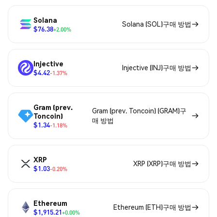
Solana
Solana (SOL)구매 방법
$76.38
+2.00%
Injective
Injective (INJ)구매 방법
$4.42
-1.37%
Gram (prev.
Gram (prev. Toncoin) (GRAM)구
Toncoin)
매 방법
$1.34
-1.18%
XRP
XRP (XRP)구매 방법
$1.03
-0.20%
Ethereum
Ethereum (ETH)구매 방법
$1,915.21
+0.00%