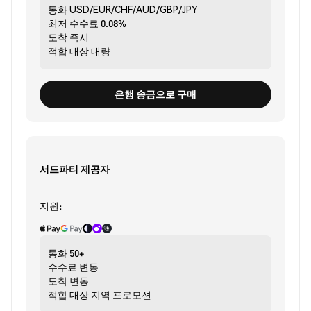
통화
USD/EUR/CHF/AUD/GBP/JPY
최저 수수료
0.08%
도착
즉시
적합 대상
대량
은행 송금으로 구매
서드파티 제공자
지원:
통화
50+
수수료
변동
도착
변동
적합 대상
지역 프로모션