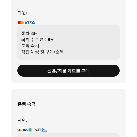
지원:
통화
30+
최저 수수료
0.8%
도착
즉시
적합 대상
첫 구매/소액
신용/직불 카드로 구매
은행 송금
지원: