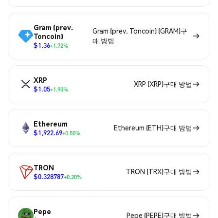
Gram (prev.
Gram (prev. Toncoin) (GRAM)구
Toncoin)
매 방법
$1.36
+1.72%
XRP
XRP (XRP)구매 방법
$1.05
+1.90%
Ethereum
Ethereum (ETH)구매 방법
$1,922.69
+0.50%
TRON
TRON (TRX)구매 방법
$0.328787
+0.20%
Pepe
Pepe (PEPE)구매 방법