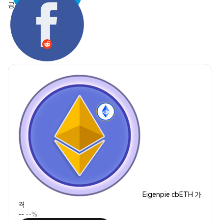
공유하기:
Eigenpie cbETH 가
격
--
--%