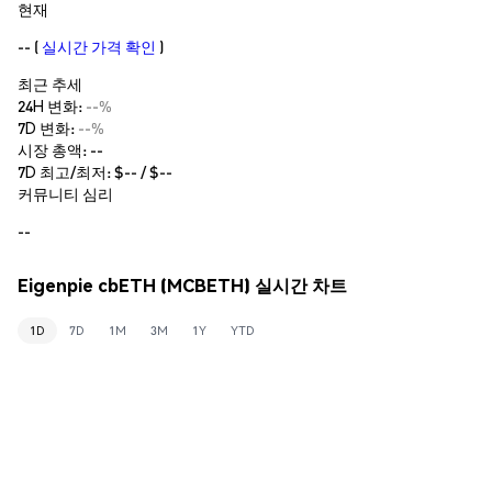
현재
--
(
실시간 가격 확인
)
최근 추세
24H 변화:
--%
7D 변화:
--%
시장 총액:
--
7D 최고/최저: $
--
/ $
--
커뮤니티 심리
--
Eigenpie cbETH (MCBETH) 실시간 차트
1D
7D
1M
3M
1Y
YTD