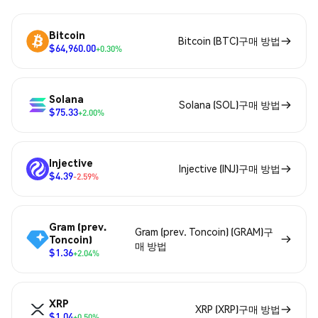
Bitcoin
Bitcoin (BTC)구매 방법
$64,960.00
+0.30%
Solana
Solana (SOL)구매 방법
$75.33
+2.00%
Injective
Injective (INJ)구매 방법
$4.39
-2.59%
Gram (prev.
Gram (prev. Toncoin) (GRAM)구
Toncoin)
매 방법
$1.36
+2.04%
XRP
XRP (XRP)구매 방법
$1.04
+0.50%