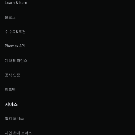
Learn & Earn
블로그
수수료&조건
Phemex API
계약 레퍼런스
공식 인증
피드백
서비스
웰컴 보너스
지인 초대 보너스