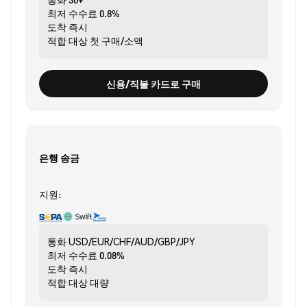
최저 수수료
0.8%
도착
즉시
적합 대상
첫 구매/소액
신용/직불 카드로 구매
은행 송금
지원:
통화
USD/EUR/CHF/AUD/GBP/JPY
최저 수수료
0.08%
도착
즉시
적합 대상
대량