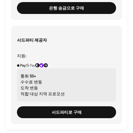
은행 송금으로 구매
서드파티 제공자
지원:
통화
50+
수수료
변동
도착
변동
적합 대상
지역 프로모션
서드파티로 구매