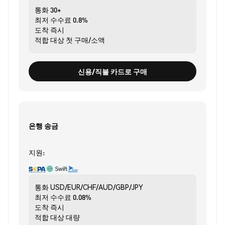
통화
30+
최저 수수료
0.8%
도착
즉시
적합 대상
첫 구매/소액
신용/직불 카드로 구매
은행 송금
지원:
통화
USD/EUR/CHF/AUD/GBP/JPY
최저 수수료
0.08%
도착
즉시
적합 대상
대량