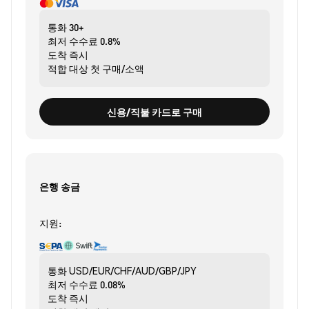
통화
30+
최저 수수료
0.8%
도착
즉시
적합 대상
첫 구매/소액
신용/직불 카드로 구매
은행 송금
지원:
통화
USD/EUR/CHF/AUD/GBP/JPY
최저 수수료
0.08%
도착
즉시