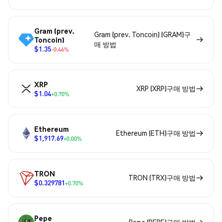
Gram (prev.
Gram (prev. Toncoin) (GRAM)구
Toncoin)
매 방법
$1.35
-0.46%
XRP
XRP (XRP)구매 방법
$1.04
+0.70%
Ethereum
Ethereum (ETH)구매 방법
$1,917.69
+0.00%
TRON
TRON (TRX)구매 방법
$0.329781
+0.70%
Pepe