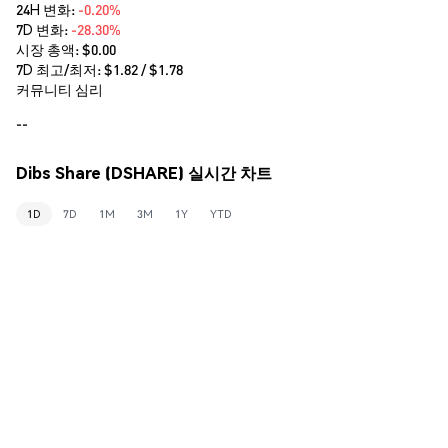
24H 변화:
-0.20%
7D 변화:
-28.30%
시장 총액:
$0.00
7D 최고/최저: $
1.82
/ $
1.78
커뮤니티 심리
--
Dibs Share (DSHARE) 실시간 차트
1D
7D
1M
3M
1Y
YTD