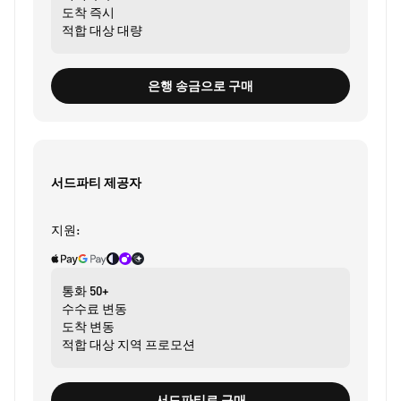
도착
즉시
적합 대상
대량
은행 송금으로 구매
서드파티 제공자
지원:
통화
50+
수수료
변동
도착
변동
적합 대상
지역 프로모션
서드파티로 구매