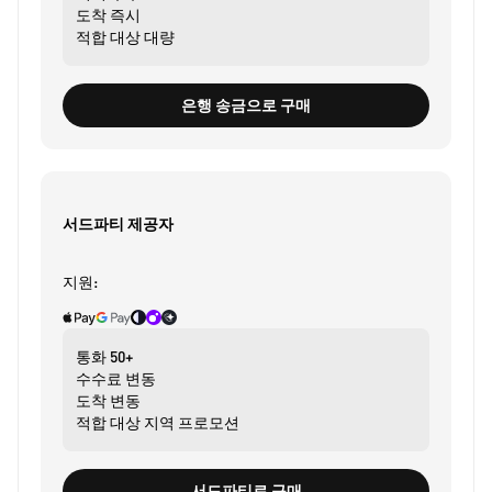
도착
즉시
적합 대상
대량
은행 송금으로 구매
서드파티 제공자
지원:
통화
50+
수수료
변동
도착
변동
적합 대상
지역 프로모션
서드파티로 구매