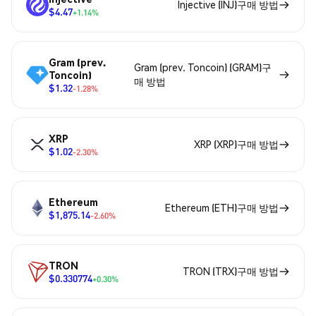
Injective (INJ)구매 방법
$4.47
+1.14%
Gram (prev.
Gram (prev. Toncoin) (GRAM)구
Toncoin)
매 방법
$1.32
-1.28%
XRP
XRP (XRP)구매 방법
$1.02
-2.30%
Ethereum
Ethereum (ETH)구매 방법
$1,875.14
-2.60%
TRON
TRON (TRX)구매 방법
$0.330774
+0.30%