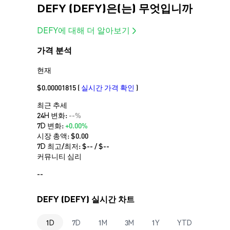
DEFY (DEFY)은(는) 무엇입니까
DEFY에 대해 더 알아보기
가격 분석
현재
$0.00001815
(
실시간 가격 확인
)
최근 추세
24H 변화:
--%
7D 변화:
+0.00%
시장 총액:
$0.00
7D 최고/최저: $
--
/ $
--
커뮤니티 심리
--
DEFY (DEFY) 실시간 차트
1D
7D
1M
3M
1Y
YTD