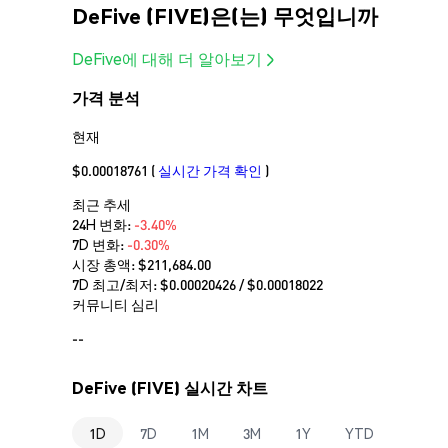
DeFive (FIVE)은(는) 무엇입니까
DeFive에 대해 더 알아보기
가격 분석
현재
$0.00018761
(
실시간 가격 확인
)
최근 추세
24H 변화:
-3.40%
7D 변화:
-0.30%
시장 총액:
$211,684.00
7D 최고/최저: $
0.00020426
/ $
0.00018022
커뮤니티 심리
--
DeFive (FIVE) 실시간 차트
1D
7D
1M
3M
1Y
YTD