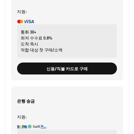
지원:
통화
30+
최저 수수료
0.8%
도착
즉시
적합 대상
첫 구매/소액
신용/직불 카드로 구매
은행 송금
지원: