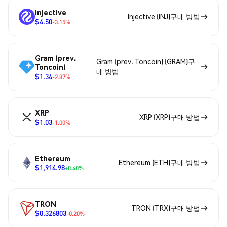
Injective
Injective (INJ)구매 방법
$4.50
-3.15%
Gram (prev.
Gram (prev. Toncoin) (GRAM)구
Toncoin)
매 방법
$1.34
-2.87%
XRP
XRP (XRP)구매 방법
$1.03
-1.00%
Ethereum
Ethereum (ETH)구매 방법
$1,914.98
+0.40%
TRON
TRON (TRX)구매 방법
$0.326803
-0.20%