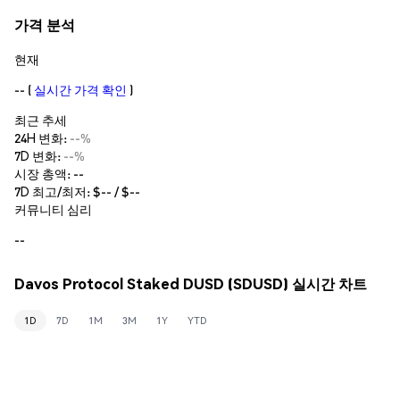
가격 분석
현재
--
(
실시간 가격 확인
)
최근 추세
24H 변화:
--%
7D 변화:
--%
시장 총액:
--
7D 최고/최저: $
--
/ $
--
커뮤니티 심리
--
Davos Protocol Staked DUSD (SDUSD) 실시간 차트
1D
7D
1M
3M
1Y
YTD