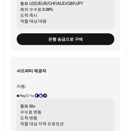
통화
USD/EUR/CHF/AUD/GBP/JPY
최저 수수료
0.08%
도착
즉시
적합 대상
대량
은행 송금으로 구매
서드파티 제공자
지원:
통화
50+
수수료
변동
도착
변동
적합 대상
지역 프로모션