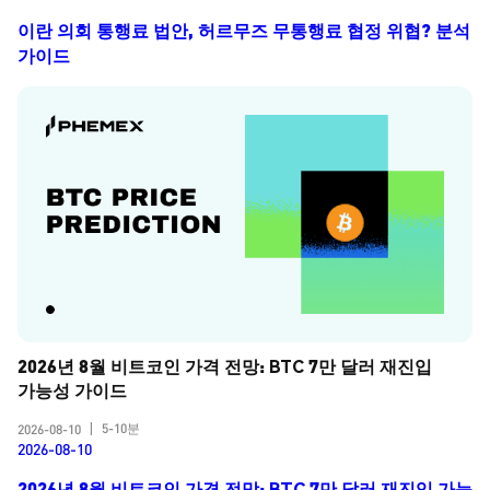
이란 의회 통행료 법안, 허르무즈 무통행료 협정 위협? 분석
가이드
2026년 8월 비트코인 가격 전망: BTC 7만 달러 재진입 
가능성 가이드
5-10분
2026-08-10
|
2026-08-10
2026년 8월 비트코인 가격 전망: BTC 7만 달러 재진입 가능