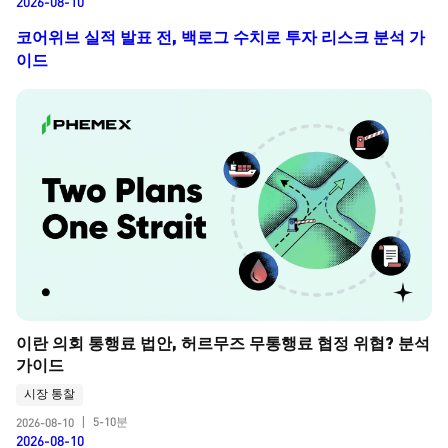
2026-08-10
코어위브 실적 발표 전, 백로그 수치로 투자 리스크 분석 가
이드
이란 의회 통행료 법안, 허르무즈 무통행료 협정 위협? 분석 
가이드
시장 통찰
5-10분
2026-08-10
|
2026-08-10