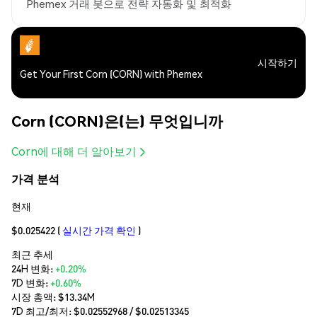
Phemex 거래 봇으로 전략 자동화 및 최적화
시작하기
Get Your First Corn (CORN) with Phemex
Corn (CORN)은(는) 무엇입니까
Corn에 대해 더 알아보기
가격 분석
현재
$0.025422
(
실시간 가격 확인
)
최근 추세
24H 변화:
+0.20%
7D 변화:
+0.60%
시장 총액:
$13.34M
7D 최고/최저: $
0.02552968
/ $
0.02513345