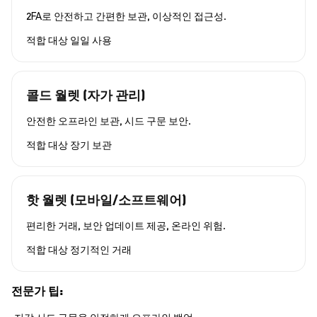
2FA로 안전하고 간편한 보관, 이상적인 접근성.
적합 대상
일일 사용
콜드 월렛 (자가 관리)
안전한 오프라인 보관, 시드 구문 보안.
적합 대상
장기 보관
핫 월렛 (모바일/소프트웨어)
편리한 거래, 보안 업데이트 제공, 온라인 위험.
적합 대상
정기적인 거래
전문가 팁: