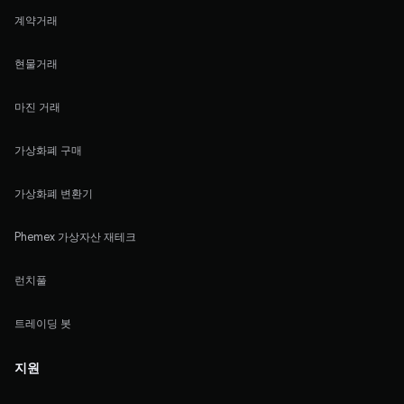
계약거래
현물거래
마진 거래
가상화폐 구매
가상화폐 변환기
Phemex 가상자산 재테크
런치풀
트레이딩 봇
지원