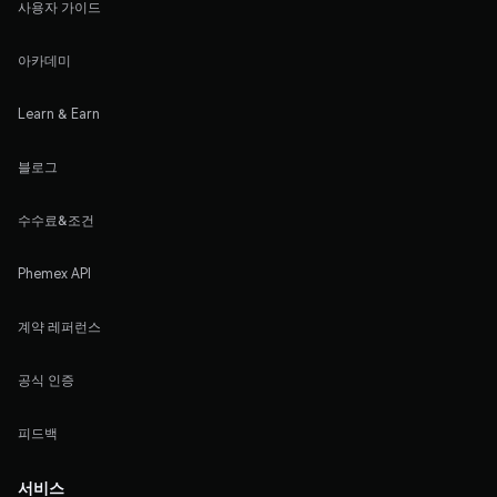
사용자 가이드
아카데미
Learn & Earn
블로그
수수료&조건
Phemex API
계약 레퍼런스
공식 인증
피드백
서비스