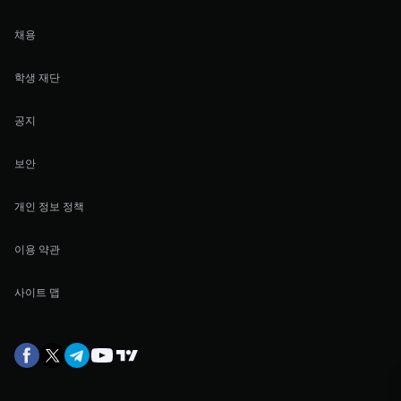
채용
학생 재단
공지
보안
개인 정보 정책
이용 약관
사이트 맵