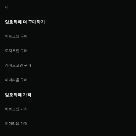
세
암호화폐 더 구매하기
비트코인 구매
도지코인 구매
라이트코인 구매
이더리움 구매
암호화폐 가격
비트코인 가격
이더리움 가격