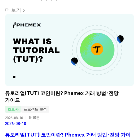
더 보기
튜토리얼(TUT) 코인이란? Phemex 거래 방법·전망 
가이드
초보자
프로젝트 분석
5-10분
2026-08-10
|
2026-08-10
튜토리얼(TUT) 코인이란? Phemex 거래 방법·전망 가이