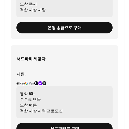
도착
즉시
적합 대상
대량
은행 송금으로 구매
서드파티 제공자
지원:
통화
50+
수수료
변동
도착
변동
적합 대상
지역 프로모션
서드파티로 구매