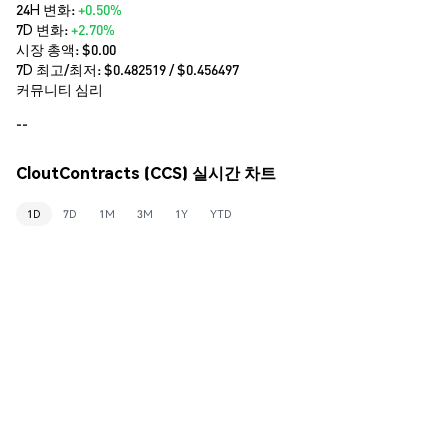
24H 변화:
+0.50%
7D 변화:
+2.70%
시장 총액:
$0.00
7D 최고/최저: $
0.482519
/ $
0.456497
커뮤니티 심리
--
CloutContracts (CCS) 실시간 차트
1D
7D
1M
3M
1Y
YTD