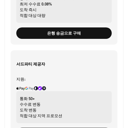
최저 수수료
0.08%
도착
즉시
적합 대상
대량
은행 송금으로 구매
서드파티 제공자
지원:
통화
50+
수수료
변동
도착
변동
적합 대상
지역 프로모션