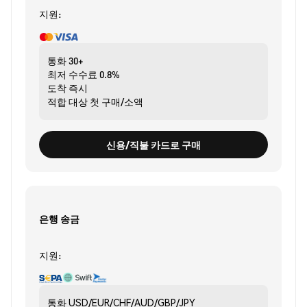
지원:
통화
30+
최저 수수료
0.8%
도착
즉시
적합 대상
첫 구매/소액
신용/직불 카드로 구매
은행 송금
지원:
통화
USD/EUR/CHF/AUD/GBP/JPY