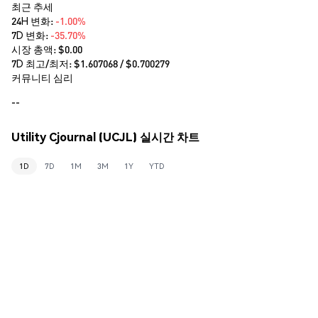
최근 추세
24H 변화:
-1.00%
7D 변화:
-35.70%
시장 총액:
$0.00
7D 최고/최저: $
1.607068
/ $
0.700279
커뮤니티 심리
--
Utility Cjournal (UCJL) 실시간 차트
1D
7D
1M
3M
1Y
YTD