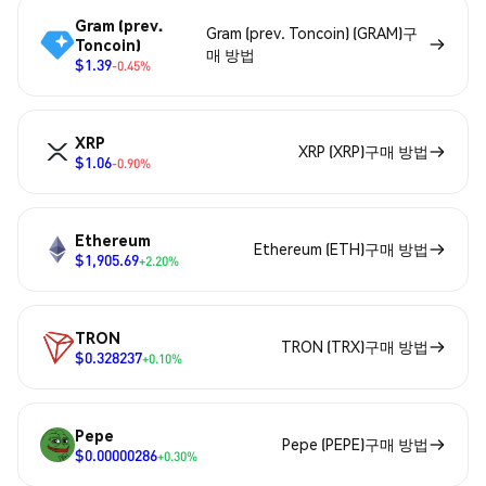
Gram (prev.
Gram (prev. Toncoin) (GRAM)구
Toncoin)
매 방법
$1.39
-0.45%
XRP
XRP (XRP)구매 방법
$1.06
-0.90%
Ethereum
Ethereum (ETH)구매 방법
$1,905.69
+2.20%
TRON
TRON (TRX)구매 방법
$0.328237
+0.10%
Pepe
Pepe (PEPE)구매 방법
$0.00000286
+0.30%