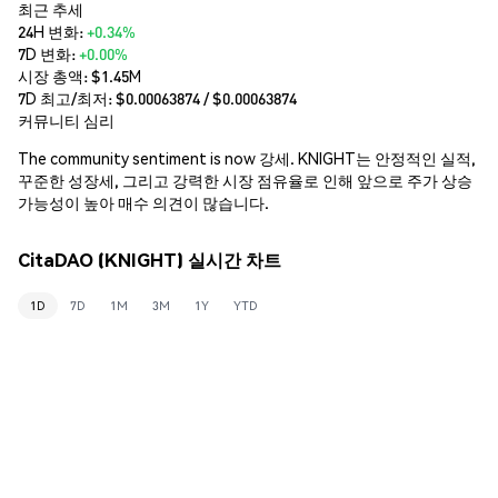
최근 추세
24H 변화:
+0.34%
7D 변화:
+0.00%
시장 총액:
$1.45M
7D 최고/최저: $
0.00063874
/ $
0.00063874
커뮤니티 심리
The community sentiment is now 강세. KNIGHT는 안정적인 실적,
꾸준한 성장세, 그리고 강력한 시장 점유율로 인해 앞으로 주가 상승
가능성이 높아 매수 의견이 많습니다.
CitaDAO (KNIGHT) 실시간 차트
1D
7D
1M
3M
1Y
YTD