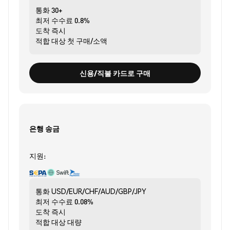
통화
30+
최저 수수료
0.8%
도착
즉시
적합 대상
첫 구매/소액
신용/직불 카드로 구매
은행 송금
지원:
통화
USD/EUR/CHF/AUD/GBP/JPY
최저 수수료
0.08%
도착
즉시
적합 대상
대량