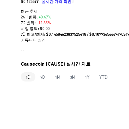
$0.125599
(
실시간 가격 확인
)
최근 추세
24H 변화:
+0.47%
7D 변화:
-12.85%
시장 총액:
$0.00
7D 최고/최저: $
0.14584623837525418
/ $
0.1079365666747034
커뮤니티 심리
--
Causecoin (CAUSE) 실시간 차트
1D
7D
1M
3M
1Y
YTD