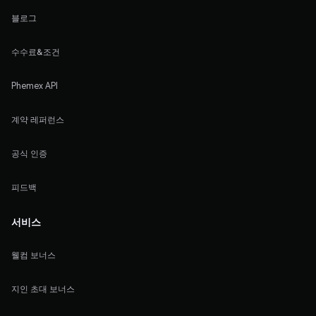
블로그
수수료&조건
Phemex API
계약 레퍼런스
공식 인증
피드백
서비스
웰컴 보너스
지인 초대 보너스