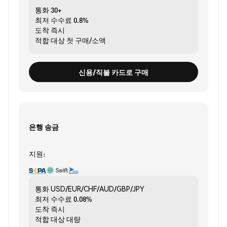
통화
30+
최저 수수료
0.8%
도착
즉시
적합 대상
첫 구매/소액
신용/직불 카드로 구매
은행 송금
지원:
통화
USD/EUR/CHF/AUD/GBP/JPY
최저 수수료
0.08%
도착
즉시
적합 대상
대량