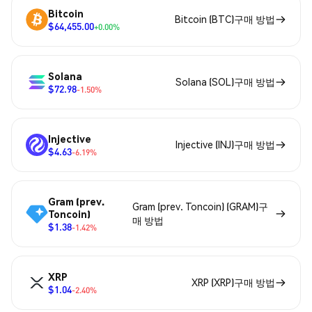
Bitcoin
Bitcoin (BTC)구매 방법
$64,455.00
+0.00%
Solana
Solana (SOL)구매 방법
$72.98
-1.50%
Injective
Injective (INJ)구매 방법
$4.63
-6.19%
Gram (prev.
Gram (prev. Toncoin) (GRAM)구
Toncoin)
매 방법
$1.38
-1.42%
XRP
XRP (XRP)구매 방법
$1.04
-2.40%