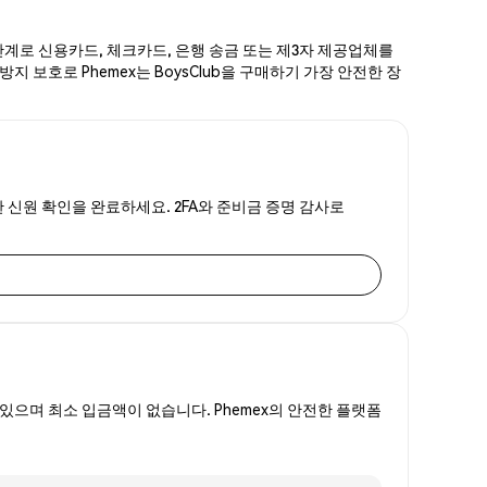
한 단계로 신용카드, 체크카드, 은행 송금 또는 제3자 제공업체를
방지 보호로 Phemex는 BoysClub을 구매하기 가장 안전한 장
속한 신원 확인을 완료하세요. 2FA와 준비금 증명 감사로
있으며 최소 입금액이 없습니다. Phemex의 안전한 플랫폼