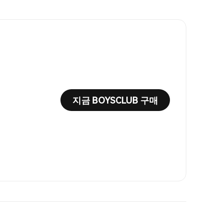
지금 BOYSCLUB 구매