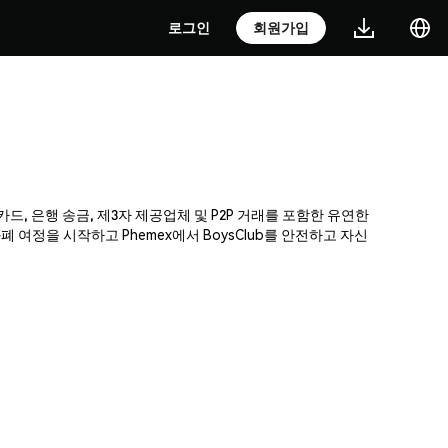
로그인
회원가입
용카드, 은행 송금, 제3자 제공업체 및 P2P 거래를 포함한 유연한
여정을 시작하고 Phemex에서 BoysClub를 안전하고 자신