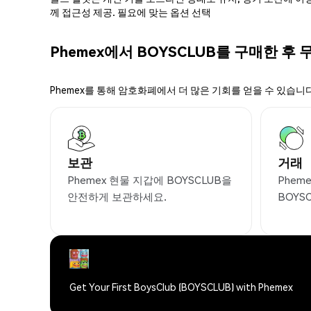
께 접근성 제공. 필요에 맞는 옵션 선택
Phemex에서 BOYSCLUB를 구매한 후 
Phemex를 통해 암호화폐에서 더 많은 기회를 얻을 수 있습니다
보관
거래
Phemex 현물 지갑에 BOYSCLUB을
Phem
안전하게 보관하세요.
BOYS
Get Your First BoysClub (BOYSCLUB) with Phemex