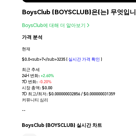
BoysClub (BOYSCLUB)은(는) 무엇입
BoysClub에 대해 더 알아보기
가격 분석
현재
$0.0<sub>7</sub>3235
(
실시간 가격 확인
)
최근 추세
24H 변화:
+2.60%
7D 변화:
-0.20%
시장 총액:
$0.00
7D 최고/최저: $
0.000000032856
/ $
0.000000031359
커뮤니티 심리
--
BoysClub (BOYSCLUB) 실시간 차트