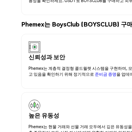
용성을 확인하세요. USDT로 BOYSCLUB를 구매하고 외
Phemex는 BoysClub (BOYSCLU
신뢰성과 보안
Phemex는 계층적 결정형 콜드월렛 시스템을 구현하며, 모
고 있음을 확인하기 위해 정기적으로
준비금 증명
을 업데
높은 유동성
Phemex는 현물 거래와 선물 거래 모두에서 깊은 유동성