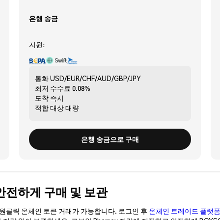
은행 송금
지원:
통화
USD/EUR/CHF/AUD/GBP/JPY
최저 수수료
0.08%
도착
즉시
적합 대상
대량
은행 송금으로 구매
B) 안전하게 구매 및 보관
이 원클릭 온체인 토큰 거래가 가능합니다. 로그인 후
온체인 트레이드 플랫