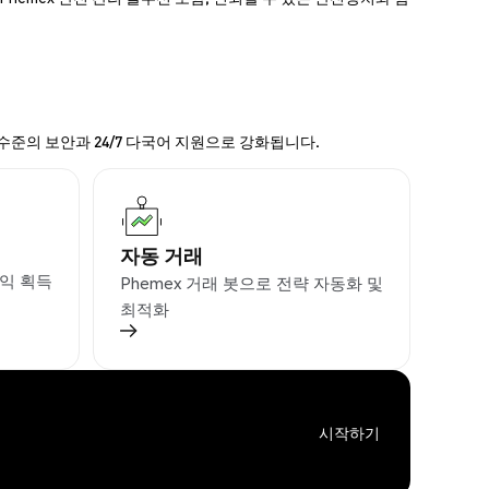
 수준의 보안과 24/7 다국어 지원으로 강화됩니다.
자동 거래
익 획득
Phemex 거래 봇으로 전략 자동화 및
최적화
시작하기