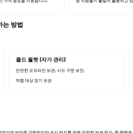
인 가격 형성을 지원합니다.
원 직원들이 활발히 활동하고 
관하는 방법
콜드 월렛 (자가 관리)
안전한 오프라인 보관, 시드 구문 보안.
적합 대상
장기 보관
적이며 보안을 강화하지만 손실 방지를 위해 안전한 보관 필요; 핫 월렛은 P