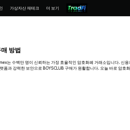
인
가상자산 재테크
더 보기
 구매 방법
요. Phemex는 수백만 명이 신뢰하는 가장 효율적인 암호화폐 거래소입니다. 신
과 강력한 보안으로 BOYSCLUB 구매가 원활합니다. 오늘 바로 암호화폐 