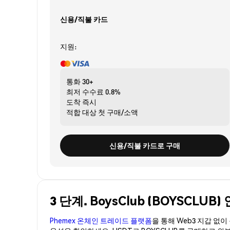
신용/직불 카드
지원:
통화
30+
최저 수수료
0.8%
도착
즉시
적합 대상
첫 구매/소액
신용/직불 카드로 구매
3 단계. BoysClub (BOYSCLU
Phemex 온체인 트레이드 플랫폼
을 통해 Web3 지갑 없