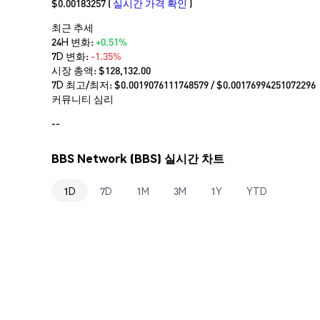
$0.00183257
(
실시간 가격 확인
)
최근 추세
24H 변화:
+0.51%
7D 변화:
-1.35%
시장 총액:
$128,132.00
7D 최고/최저: $
0.0019076111748579
/ $
0.00176994251072296
커뮤니티 심리
--
BBS Network (BBS) 실시간 차트
1D
7D
1M
3M
1Y
YTD