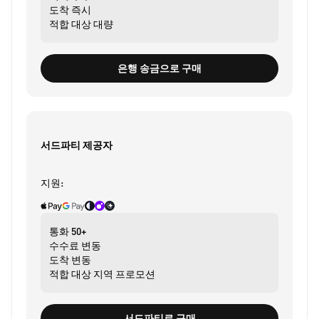
도착
즉시
적합 대상
대량
은행 송금으로 구매
서드파티 제공자
지원:
통화
50+
수수료
변동
도착
변동
적합 대상
지역 프로모션
서드파티로 구매