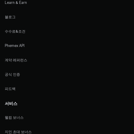
Learn & Earn
블로그
수수료&조건
Phemex API
계약 레퍼런스
공식 인증
피드백
서비스
웰컴 보너스
지인 초대 보너스