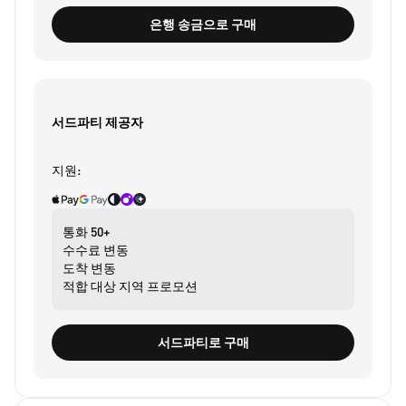
은행 송금으로 구매
서드파티 제공자
지원:
통화
50+
수수료
변동
도착
변동
적합 대상
지역 프로모션
서드파티로 구매