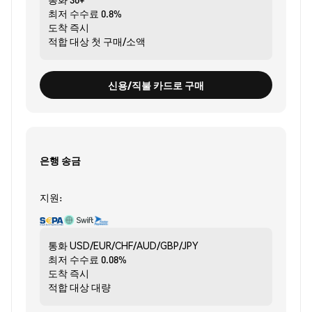
최저 수수료
0.8%
도착
즉시
적합 대상
첫 구매/소액
신용/직불 카드로 구매
은행 송금
지원:
통화
USD/EUR/CHF/AUD/GBP/JPY
최저 수수료
0.08%
도착
즉시
적합 대상
대량