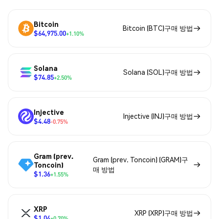
Bitcoin
Bitcoin (BTC)구매 방법
$64,975.00
+1.10%
Solana
Solana (SOL)구매 방법
$74.85
+2.50%
Injective
Injective (INJ)구매 방법
$4.48
-0.75%
Gram (prev.
Gram (prev. Toncoin) (GRAM)구
Toncoin)
매 방법
$1.36
+1.55%
XRP
XRP (XRP)구매 방법
$1.04
+0.70%