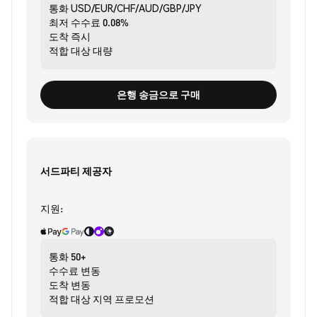
통화
USD/EUR/CHF/AUD/GBP/JPY
최저 수수료
0.08%
도착
즉시
적합 대상
대량
은행 송금으로 구매
서드파티 제공자
지원:
통화
50+
수수료
변동
도착
변동
적합 대상
지역 프로모션