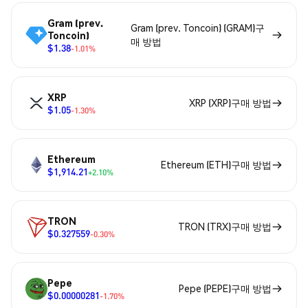
Gram (prev.
Gram (prev. Toncoin) (GRAM)구
Toncoin)
매 방법
$1.38
-1.01%
XRP
XRP (XRP)구매 방법
$1.05
-1.30%
Ethereum
Ethereum (ETH)구매 방법
$1,914.21
+2.10%
TRON
TRON (TRX)구매 방법
$0.327559
-0.30%
Pepe
Pepe (PEPE)구매 방법
$0.00000281
-1.70%