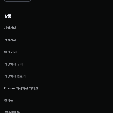
상품
계약거래
현물거래
마진 거래
가상화폐 구매
가상화폐 변환기
Phemex 가상자산 재테크
런치풀
트레이딩 봇