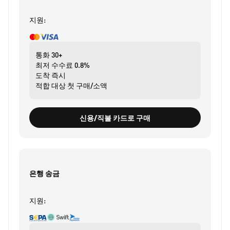
지원:
통화
30+
최저 수수료
0.8%
도착
즉시
적합 대상
첫 구매/소액
신용/직불 카드로 구매
은행 송금
지원: