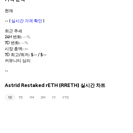
현재
--
(
실시간 가격 확인
)
최근 추세
24H 변화:
--%
7D 변화:
--%
시장 총액:
--
7D 최고/최저: $
--
/ $
--
커뮤니티 심리
--
Astrid Restaked rETH (RRETH) 실시간 차트
1D
7D
1M
3M
1Y
YTD