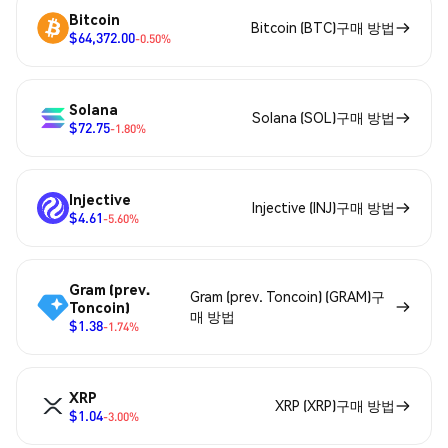
Bitcoin
Bitcoin (BTC)구매 방법
$64,372.00
-0.50%
Solana
Solana (SOL)구매 방법
$72.75
-1.80%
Injective
Injective (INJ)구매 방법
$4.61
-5.60%
Gram (prev.
Gram (prev. Toncoin) (GRAM)구
Toncoin)
매 방법
$1.38
-1.74%
XRP
XRP (XRP)구매 방법
$1.04
-3.00%