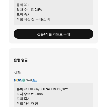
통화
30+
최저 수수료
0.8%
도착
즉시
적합 대상
첫 구매/소액
신용/직불 카드로 구매
은행 송금
지원:
통화
USD/EUR/CHF/AUD/GBP/JPY
최저 수수료
0.08%
도착
즉시
적합 대상
대량