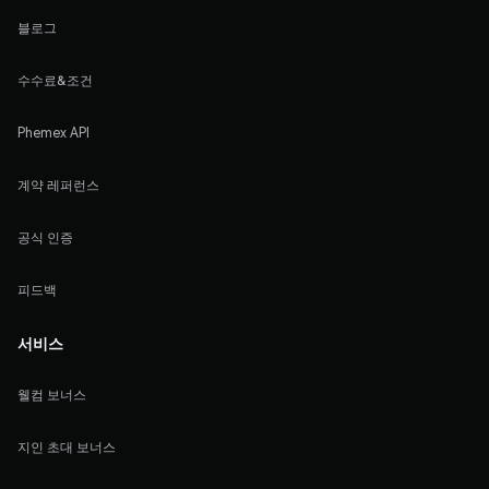
블로그
수수료&조건
Phemex API
계약 레퍼런스
공식 인증
피드백
서비스
웰컴 보너스
지인 초대 보너스