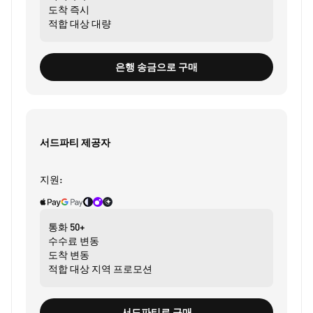
도착
즉시
적합 대상
대량
은행 송금으로 구매
서드파티 제공자
지원:
통화
50+
수수료
변동
도착
변동
적합 대상
지역 프로모션
서드파티로 구매